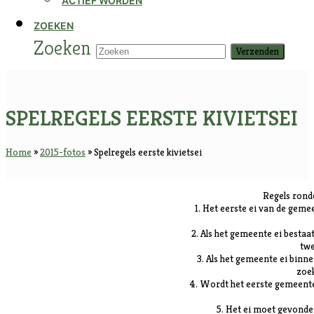
ACTIEF WORDEN
ZOEKEN
Zoeken
Verzenden
SPELREGELS EERSTE KIVIETSEI
Home
»
2015-fotos
»
Spelregels eerste kivietsei
Regels rondo
1. Het eerste ei van de geme
2. Als het gemeente ei bestaa
twe
3. Als het gemeente ei binn
zoek
4. Wordt het eerste gemeente 
5. Het ei moet gevonde