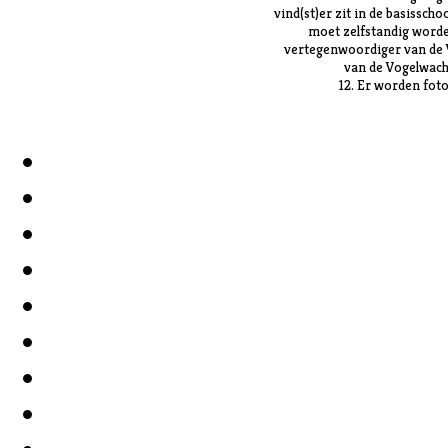
vind(st)er zit in de basisscho
moet zelfstandig worde
vertegenwoordiger van de V
van de Vogelwacht
12. Er worden foto