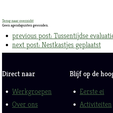
Terug naar overzicht
Geen agendapunten gevonden.
previous post:
Tussentijdse evaluat
next post:
Nestkastjes geplaatst
Direct naar
Blijf op de hoo
Werkgroepen
Eerste ei
Over ons
Activiteiten