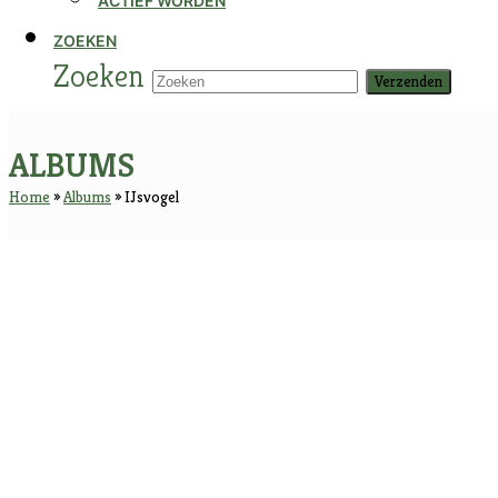
ACTIEF WORDEN
ZOEKEN
Zoeken
Verzenden
ALBUMS
Home
»
Albums
»
IJsvogel
IJsvogel