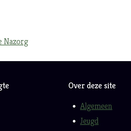
ie Nazorg
gte
Over deze site
Algemeen
Jeugd